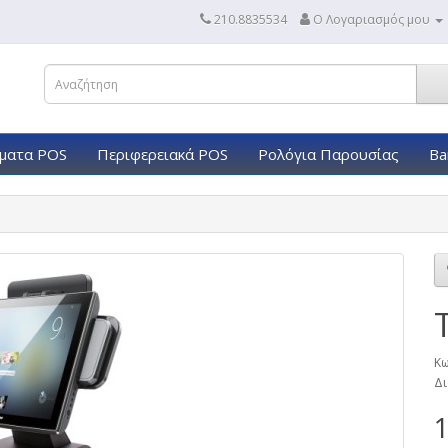
210.8835534
Ο Λογαριασμός μου
ματα POS
Περιφερειακά POS
Ρολόγια Παρουσίας
Ba
Κω
Δι
1