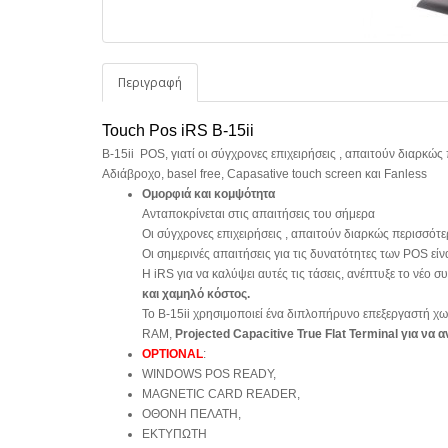
Περιγραφή
Touch Pos iRS B-15ii
B-15ii POS, γιατί οι σύγχρονες επιχειρήσεις , απαιτούν διαρκ
Αδιάβροχο, basel free, Capasative touch screen και Fanless
Ομορφιά και κομψότητα
Ανταποκρίνεται στις απαιτήσεις του σήμερα
Οι σύγχρονες επιχειρήσεις , απαιτούν διαρκώς περισσό
Οι σημερινές απαιτήσεις για τις δυνατότητες των POS εί
Η iRS για να καλύψει αυτές τις τάσεις, ανέπτυξε το νέο 
και χαμηλό κόστος.
Το Β-15ii χρησιμοποιεί ένα διπλοπήρυνο επεξεργαστή χ
RAM,
Projected Capacitive True Flat Terminal για να 
OPTIONAL
:
WINDOWS POS READY,
MAGNETIC CARD READER,
ΟΘΟΝΗ ΠΕΛΑΤΗ,
ΕΚΤΥΠΩΤΗ