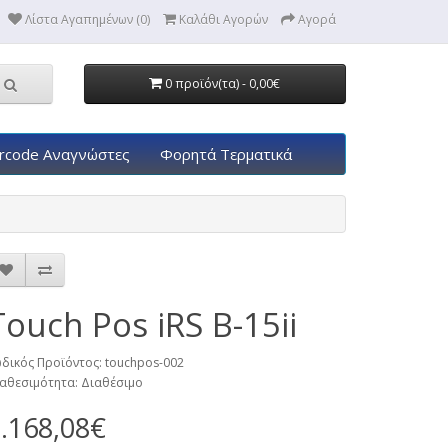
Λίστα Αγαπημένων (0)
Καλάθι Αγορών
Αγορά
0 προϊόν(τα) - 0,00€
rcode Αναγνώστες
Φορητά Τερματικά
Touch Pos iRS B-15ii
δικός Προϊόντος: touchpos-002
αθεσιμότητα: Διαθέσιμο
.168,08€