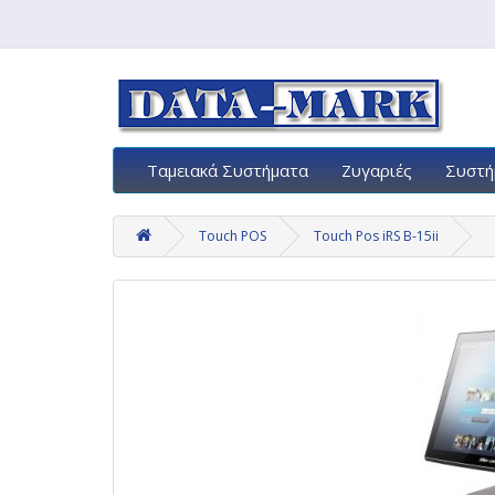
Ταμειακά Συστήματα
Ζυγαριές
Συστή
Touch POS
Touch Pos iRS B-15ii